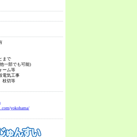
有
とまで
他一部でも可能)
ォーム等
般電気工事
、枝切等
m
1.com/yokohama/