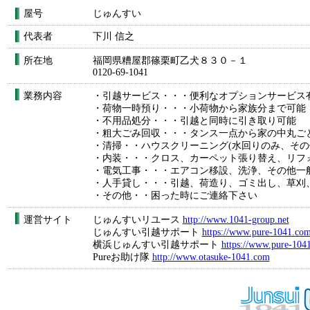
屋号
じゅんすい
代表者
下川 信之
所在地
福岡県糟屋郡篠栗町乙犬８３０－１
0120-69-1041
業務内容
・引越サービス・・・便利なオプションサービス
・荷物一時預り・・・小荷物から家族分まで可能
・不用品処分・・・引越と同時に引き取り可能
・粗大ごみ回収・・・タンス一点から家の中丸ご
・清掃・・ハウスクリーニング(水回りのみ、その
・内装・・・クロス、カーペット張り替え、リフ
・電気工事・・・エアコン移設、洗浄、その他一
・人手貸し・・・引越、荷造り、ゴミ出し、草刈
・その他・・困った時にご連絡下さい
運営サイト
じゅんすいリユース
http://www.1041-group.net
じゅんすい引越サポート
https://www.pure-1041.co
横浜じゅんすい引越サポート
https://www.pure-104
Pureお助け隊
http://www.otasuke-1041.com