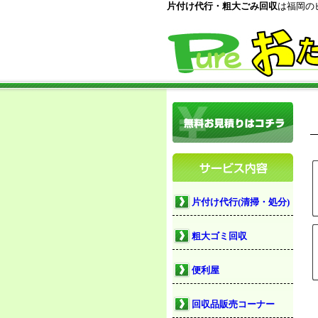
片付け代行・粗大ごみ回収
は福岡の
片付け代行(清掃・処分)
粗大ゴミ回収
便利屋
回収品販売コーナー